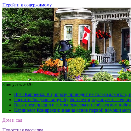
Перейти к содержимому
8 августа, 2026
Врач Карпенко: К циррозу приводит не только алкоголь, 
Роспотребнадзор: вирус Бурбон не циркулирует на терри
Врач предупредил о самом тяжелом и необратимом побоч
Кардиолог Кондрахин: знания основ первой помощи мог
Дом и сад
Новостная рассылка