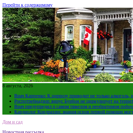
Перейти к содержимому
8 августа, 2026
Врач Карпенко: К циррозу приводит не только алкоголь, 
Роспотребнадзор: вирус Бурбон не циркулирует на терри
Врач предупредил о самом тяжелом и необратимом побоч
Кардиолог Кондрахин: знания основ первой помощи мог
Дом и сад
Новостная рассылка