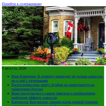
Перейти к содержимому
9 августа, 2026
Врач Карпенко: К циррозу приводит не только алкоголь,
но и чай с печеньками
Роспотребнадзор: вирус Бурбон не циркулирует на
территории России
Врач предупредил о самом тяжелом и необратимом
побочном эффекте алкоголя
Кардиолог Кондрахин: знания основ первой помощи