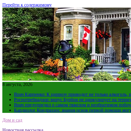
Перейти к содержимому
8 августа, 2026
Врач Карпенко: К циррозу приводит не только алкоголь, 
Роспотребнадзор: вирус Бурбон не циркулирует на терри
Врач предупредил о самом тяжелом и необратимом побоч
Кардиолог Кондрахин: знания основ первой помощи мог
Дом и сад
Новостная рассылка