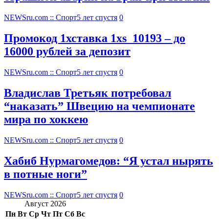
NEWSru.com :: Спорт
5 лет спустя
0
Промокод 1хставка 1xs_10193 – до
16000 рублей за депозит
NEWSru.com :: Спорт
5 лет спустя
0
Владислав Третьяк потребовал
“наказать” Швецию на чемпионате
мира по хоккею
NEWSru.com :: Спорт
5 лет спустя
0
Хабиб Нурмагомедов: “Я устал нырять
в потные ноги”
NEWSru.com :: Спорт
5 лет спустя
0
Август 2026
Пн
Вт
Ср
Чт
Пт
Сб
Вс