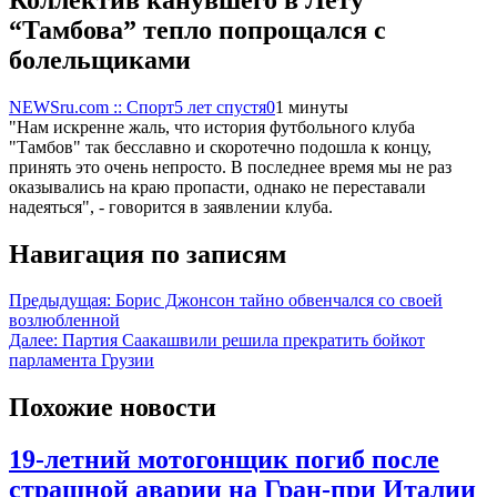
“Тамбова” тепло попрощался с
болельщиками
NEWSru.com :: Спорт
5 лет спустя
0
1 минуты
"Нам искренне жаль, что история футбольного клуба
"Тамбов" так бесславно и скоротечно подошла к концу,
принять это очень непросто. В последнее время мы не раз
оказывались на краю пропасти, однако не переставали
надеяться", - говорится в заявлении клуба.
Навигация по записям
Предыдущая:
Борис Джонсон тайно обвенчался со своей
возлюбленной
Далее:
Партия Саакашвили решила прекратить бойкот
парламента Грузии
Похожие новости
19-летний мотогонщик погиб после
страшной аварии на Гран-при Италии