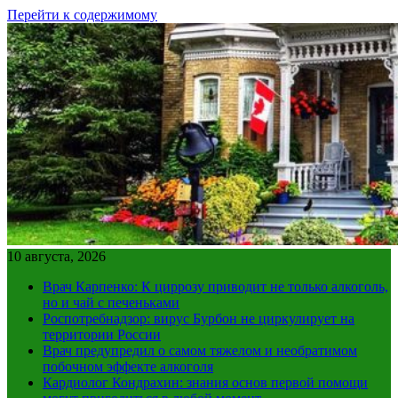
Перейти к содержимому
10 августа, 2026
Врач Карпенко: К циррозу приводит не только алкоголь,
но и чай с печеньками
Роспотребнадзор: вирус Бурбон не циркулирует на
территории России
Врач предупредил о самом тяжелом и необратимом
побочном эффекте алкоголя
Кардиолог Кондрахин: знания основ первой помощи