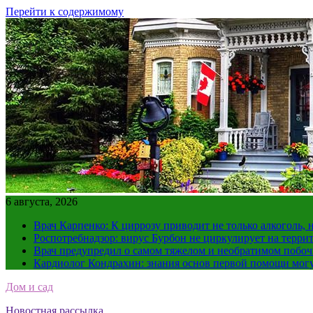
Перейти к содержимому
6 августа, 2026
Врач Карпенко: К циррозу приводит не только алкоголь, 
Роспотребнадзор: вирус Бурбон не циркулирует на терри
Врач предупредил о самом тяжелом и необратимом побоч
Кардиолог Кондрахин: знания основ первой помощи мог
Дом и сад
Новостная рассылка