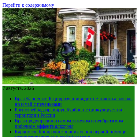
Перейти к содержимому
7 августа, 2026
Врач Карпенко: К циррозу приводит не только алкоголь,
но и чай с печеньками
Роспотребнадзор: вирус Бурбон не циркулирует на
территории России
Врач предупредил о самом тяжелом и необратимом
побочном эффекте алкоголя
Кардиолог Кондрахин: знания основ первой помощи