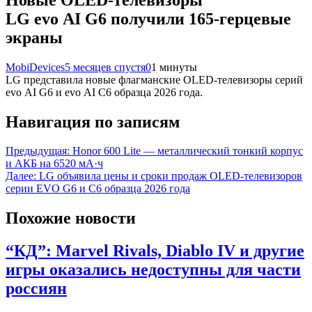
LG evo AI G6 получили 165-герцевые
экраны
MobiDevices
5 месяцев спустя
0
1 минуты
LG представила новые флагманские OLED-телевизоры серий
evo AI G6 и evo AI C6 образца 2026 года.
Навигация по записям
Предыдущая:
Honor 600 Lite — металлический тонкий корпус
и АКБ на 6520 мА·ч
Далее:
LG объявила цены и сроки продаж OLED-телевизоров
серии EVO G6 и C6 образца 2026 года
Похожие новости
“КД”: Marvel Rivals, Diablo IV и другие
игры оказались недоступны для части
россиян