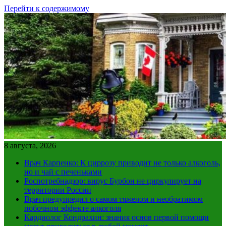
Перейти к содержимому
8 августа, 2026
Врач Карпенко: К циррозу приводит не только алкоголь,
но и чай с печеньками
Роспотребнадзор: вирус Бурбон не циркулирует на
территории России
Врач предупредил о самом тяжелом и необратимом
побочном эффекте алкоголя
Кардиолог Кондрахин: знания основ первой помощи