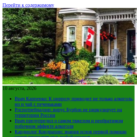
Перейти к содержимому
10 августа, 2026
Врач Карпенко: К циррозу приводит не только алкоголь,
но и чай с печеньками
Роспотребнадзор: вирус Бурбон не циркулирует на
территории России
Врач предупредил о самом тяжелом и необратимом
побочном эффекте алкоголя
Кардиолог Кондрахин: знания основ первой помощи