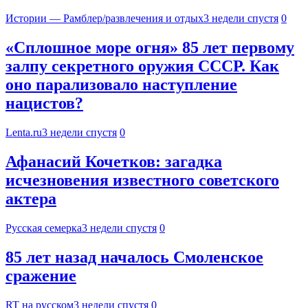
Истории — Рамблер/развлечения и отдых
3 недели спустя
0
«Сплошное море огня» 85 лет первому
залпу секретного оружия СССР. Как
оно парализовало наступление
нацистов?
Lenta.ru
3 недели спустя
0
Афанасий Кочетков: загадка
исчезновения известного советского
актера
Русская семерка
3 недели спустя
0
85 лет назад началось Смоленское
сражение
RT на русском
3 недели спустя
0