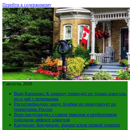
Перейти к содержимому
7 августа, 2026
Врач Карпенко: К циррозу приводит не только алкоголь,
но и чай с печеньками
Роспотребнадзор: вирус Бурбон не циркулирует на
территории России
Врач предупредил о самом тяжелом и необратимом
побочном эффекте алкоголя
Кардиолог Кондрахин: знания основ первой помощи