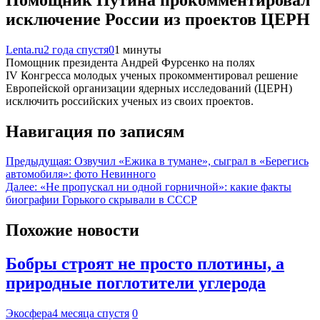
исключение России из проектов ЦЕРН
Lenta.ru
2 года спустя
0
1 минуты
Помощник президента Андрей Фурсенко на полях
IV Конгресса молодых ученых прокомментировал решение
Европейской организации ядерных исследований (ЦЕРН)
исключить российских ученых из своих проектов.
Навигация по записям
Предыдущая:
Озвучил «Ежика в тумане», сыграл в «Берегись
автомобиля»: фото Невинного
Далее:
«Не пропускал ни одной горничной»: какие факты
биографии Горького скрывали в СССР
Похожие новости
Бобры строят не просто плотины, а
природные поглотители углерода
Экосфера
4 месяца спустя
0