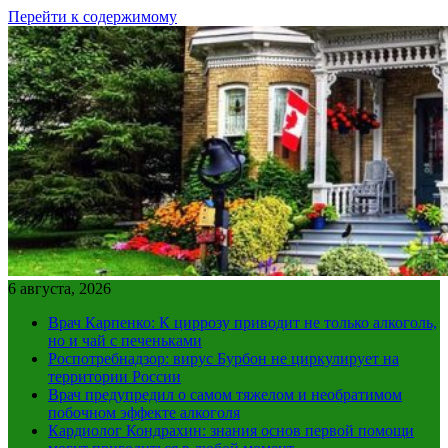
Перейти к содержимому
6 августа, 2026
Врач Карпенко: К циррозу приводит не только алкоголь,
но и чай с печеньками
Роспотребнадзор: вирус Бурбон не циркулирует на
территории России
Врач предупредил о самом тяжелом и необратимом
побочном эффекте алкоголя
Кардиолог Кондрахин: знания основ первой помощи