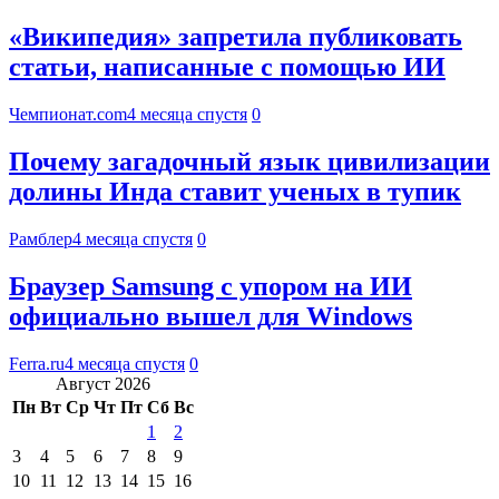
«Википедия» запретила публиковать
статьи, написанные с помощью ИИ
Чемпионат.com
4 месяца спустя
0
Почему загадочный язык цивилизации
долины Инда ставит ученых в тупик
Рамблер
4 месяца спустя
0
Браузер Samsung с упором на ИИ
официально вышел для Windows
Ferra.ru
4 месяца спустя
0
Август 2026
Пн
Вт
Ср
Чт
Пт
Сб
Вс
1
2
3
4
5
6
7
8
9
10
11
12
13
14
15
16