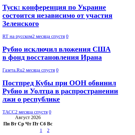
Туск: конференция по Украине
состоится независимо от участия
Зеленского
RT на русском
2 месяца спустя
0
Рубио исключил вложения США
в фонд восстановления Ирана
Газета.Ru
2 месяца спустя
0
Постпред Кубы при ООН обвинил
Рубио и Уолтца в распространении
лжи о республике
ТАСС
2 месяца спустя
0
Август 2026
Пн
Вт
Ср
Чт
Пт
Сб
Вс
1
2