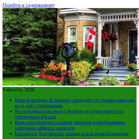
Перейти к содержимому
9 августа, 2026
Врач Карпенко: К циррозу приводит не только алкоголь,
но и чай с печеньками
Роспотребнадзор: вирус Бурбон не циркулирует на
территории России
Врач предупредил о самом тяжелом и необратимом
побочном эффекте алкоголя
Кардиолог Кондрахин: знания основ первой помощи