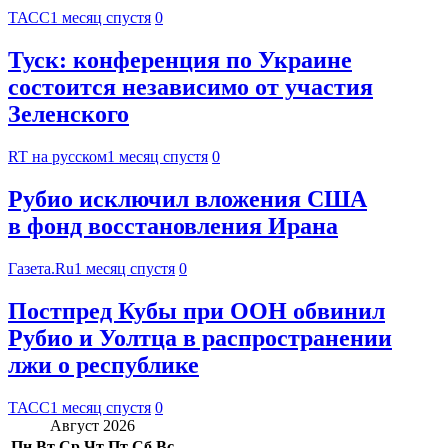
ТАСС
1 месяц спустя
0
Туск: конференция по Украине
состоится независимо от участия
Зеленского
RT на русском
1 месяц спустя
0
Рубио исключил вложения США
в фонд восстановления Ирана
Газета.Ru
1 месяц спустя
0
Постпред Кубы при ООН обвинил
Рубио и Уолтца в распространении
лжи о республике
ТАСС
1 месяц спустя
0
Август 2026
Пн
Вт
Ср
Чт
Пт
Сб
Вс