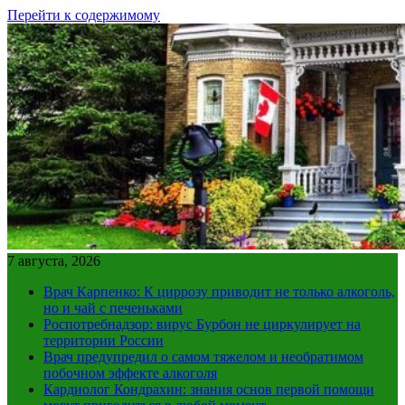
Перейти к содержимому
7 августа, 2026
Врач Карпенко: К циррозу приводит не только алкоголь,
но и чай с печеньками
Роспотребнадзор: вирус Бурбон не циркулирует на
территории России
Врач предупредил о самом тяжелом и необратимом
побочном эффекте алкоголя
Кардиолог Кондрахин: знания основ первой помощи