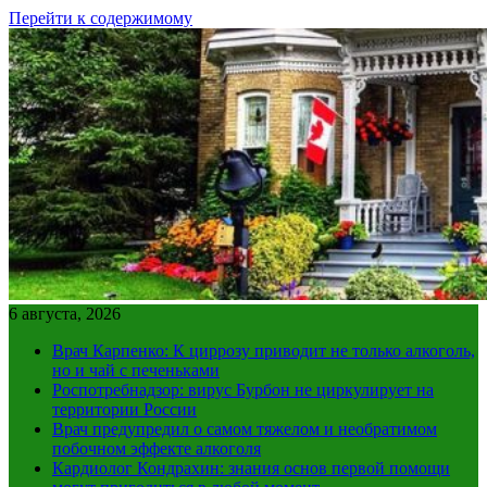
Перейти к содержимому
6 августа, 2026
Врач Карпенко: К циррозу приводит не только алкоголь,
но и чай с печеньками
Роспотребнадзор: вирус Бурбон не циркулирует на
территории России
Врач предупредил о самом тяжелом и необратимом
побочном эффекте алкоголя
Кардиолог Кондрахин: знания основ первой помощи