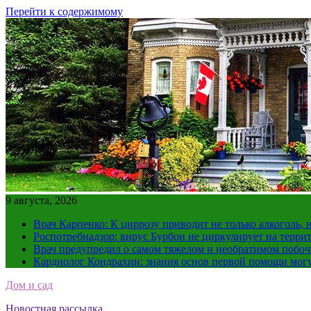
Перейти к содержимому
9 августа, 2026
Врач Карпенко: К циррозу приводит не только алкоголь, 
Роспотребнадзор: вирус Бурбон не циркулирует на терри
Врач предупредил о самом тяжелом и необратимом побоч
Кардиолог Кондрахин: знания основ первой помощи мог
Дом и сад
Новостная рассылка