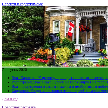
Перейти к содержимому
7 августа, 2026
Врач Карпенко: К циррозу приводит не только алкоголь, 
Роспотребнадзор: вирус Бурбон не циркулирует на терри
Врач предупредил о самом тяжелом и необратимом побоч
Кардиолог Кондрахин: знания основ первой помощи мог
Дом и сад
Новостная рассылка