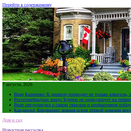
Перейти к содержимому
7 августа, 2026
Врач Карпенко: К циррозу приводит не только алкоголь, 
Роспотребнадзор: вирус Бурбон не циркулирует на терри
Врач предупредил о самом тяжелом и необратимом побоч
Кардиолог Кондрахин: знания основ первой помощи мог
Дом и сад
Новостная рассылка