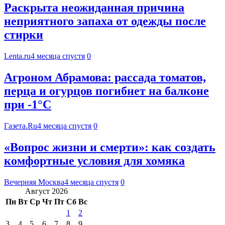
Раскрыта неожиданная причина
неприятного запаха от одежды после
стирки
Lenta.ru
4 месяца спустя
0
Агроном Абрамова: рассада томатов,
перца и огурцов погибнет на балконе
при -1°C
Газета.Ru
4 месяца спустя
0
«Вопрос жизни и смерти»: как создать
комфортные условия для хомяка
Вечерняя Москва
4 месяца спустя
0
Август 2026
Пн
Вт
Ср
Чт
Пт
Сб
Вс
1
2
3
4
5
6
7
8
9