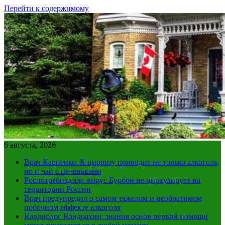
Перейти к содержимому
6 августа, 2026
Врач Карпенко: К циррозу приводит не только алкоголь,
но и чай с печеньками
Роспотребнадзор: вирус Бурбон не циркулирует на
территории России
Врач предупредил о самом тяжелом и необратимом
побочном эффекте алкоголя
Кардиолог Кондрахин: знания основ первой помощи