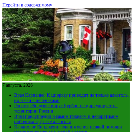
Перейти к содержимому
7 августа, 2026
Врач Карпенко: К циррозу приводит не только алкоголь,
но и чай с печеньками
Роспотребнадзор: вирус Бурбон не циркулирует на
территории России
Врач предупредил о самом тяжелом и необратимом
побочном эффекте алкоголя
Кардиолог Кондрахин: знания основ первой помощи