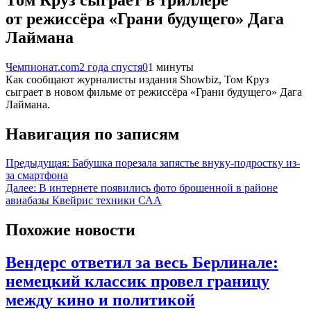
от режиссёра «Грани будущего» Дага
Лаймана
Чемпионат.com
2 года спустя
0
1 минуты
Как сообщают журналисты издания Showbiz, Том Круз
сыграет в новом фильме от режиссёра «Грани будущего» Дага
Лаймана.
Навигация по записям
Предыдущая:
Бабушка порезала запястье внуку-подростку из-
за смартфона
Далее:
В интернете появились фото брошенной в районе
авиабазы Квейрис техники САА
Похожие новости
Вендерс ответил за весь Берлинале:
немецкий классик провел границу
между кино и политикой