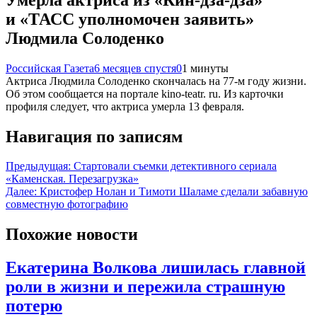
и «ТАСС уполномочен заявить»
Людмила Солоденко
Российская Газета
6 месяцев спустя
0
1 минуты
Актриса Людмила Солоденко скончалась на 77-м году жизни.
Об этом сообщается на портале kino-teatr. ru. Из карточки
профиля следует, что актриса умерла 13 февраля.
Навигация по записям
Предыдущая:
Стартовали съемки детективного сериала
«Каменская. Перезагрузка»
Далее:
Кристофер Нолан и Тимоти Шаламе сделали забавную
совместную фотографию
Похожие новости
Екатерина Волкова лишилась главной
роли в жизни и пережила страшную
потерю