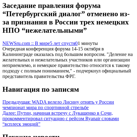
Заседание правления форума
“Петербургский диалог” отменено из-
за признания в России трех немецких
НПО “нежелательными”
NEWSru.com :: В мире
5 лет спустя
0
1 минуты
Очередная конференция форума 14-15 октября в
Калининграде оказалась под большим вопросом. "Деление на
желательных и нежелательных участников или организации
неприемлемо, и немецкое правительство относится к такому
подходу с полным пониманием," - подчеркнул официальный
представитель правительства ФРГ.
Навигация по записям
Предыдущая:
WADA велело Лисину отнять у России
чемпионат мира по спортивной стрельбе
Далее:
Путин, начиная встречу с Лукашенко в Сочи,
прокомментировал ситуацию с рейсом Ryanair словами
“всплеск эмоций”