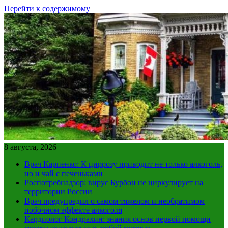
Перейти к содержимому
8 августа, 2026
Врач Карпенко: К циррозу приводит не только алкоголь,
но и чай с печеньками
Роспотребнадзор: вирус Бурбон не циркулирует на
территории России
Врач предупредил о самом тяжелом и необратимом
побочном эффекте алкоголя
Кардиолог Кондрахин: знания основ первой помощи