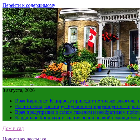
Перейти к содержимому
8 августа, 2026
Врач Карпенко: К циррозу приводит не только алкоголь, 
Роспотребнадзор: вирус Бурбон не циркулирует на терри
Врач предупредил о самом тяжелом и необратимом побоч
Кардиолог Кондрахин: знания основ первой помощи мог
Дом и сад
Новостная рассылка