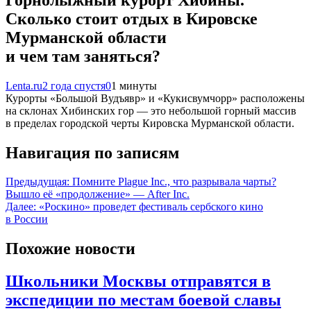
Сколько стоит отдых в Кировске
Мурманской области
и чем там заняться?
Lenta.ru
2 года спустя
0
1 минуты
Курорты «Большой Вудъявр» и «Кукисвумчорр» расположены
на склонах Хибинских гор — это небольшой горный массив
в пределах городской черты Кировска Мурманской области.
Навигация по записям
Предыдущая:
Помните Plague Inc., что разрывала чарты?
Вышло её «продолжение» — After Inc.
Далее:
«Роскино» проведет фестиваль сербского кино
в России
Похожие новости
Школьники Москвы отправятся в
экспедиции по местам боевой славы