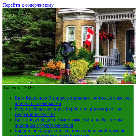
Перейти к содержимому
9 августа, 2026
Врач Карпенко: К циррозу приводит не только алкоголь,
но и чай с печеньками
Роспотребнадзор: вирус Бурбон не циркулирует на
территории России
Врач предупредил о самом тяжелом и необратимом
побочном эффекте алкоголя
Кардиолог Кондрахин: знания основ первой помощи