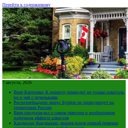
Перейти к содержимому
7 августа, 2026
Врач Карпенко: К циррозу приводит не только алкоголь,
но и чай с печеньками
Роспотребнадзор: вирус Бурбон не циркулирует на
территории России
Врач предупредил о самом тяжелом и необратимом
побочном эффекте алкоголя
Кардиолог Кондрахин: знания основ первой помощи