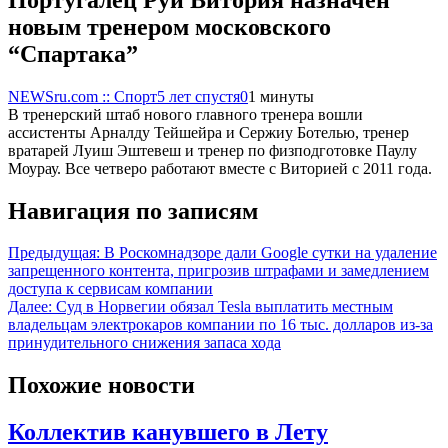
новым тренером московского
“Спартака”
NEWSru.com :: Спорт
5 лет спустя
0
1 минуты
В тренерский штаб нового главного тренера вошли
ассистенты Арналду Тейшейра и Сержиу Ботелью, тренер
вратарей Луиш Эштевеш и тренер по физподготовке Паулу
Моурау. Все четверо работают вместе с Виторией с 2011 года.
Навигация по записям
Предыдущая:
В Роскомнадзоре дали Google сутки на удаление
запрещенного контента, пригрозив штрафами и замедлением
доступа к сервисам компании
Далее:
Суд в Норвегии обязал Tesla выплатить местным
владельцам электрокаров компании по 16 тыс. долларов из-за
принудительного снижения запаса хода
Похожие новости
Коллектив канувшего в Лету