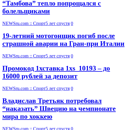
“Тамбова” тепло попрощался с
болельщиками
NEWSru.com :: Спорт
5 лет спустя
0
19-летний мотогонщик погиб после
страшной аварии на Гран-при Италии
NEWSru.com :: Спорт
5 лет спустя
0
Промокод 1хставка 1xs_10193 – до
16000 рублей за депозит
NEWSru.com :: Спорт
5 лет спустя
0
Владислав Третьяк потребовал
“наказать” Швецию на чемпионате
мира по хоккею
NEWSru.com :: Спорт
5 лет спустя
0