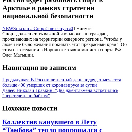
Арктике в рамках стратегии
национальной безопасности
NEWSru.com :: Спорт
5 лет спустя
0
1 минуты
Спорт должен стать важной частью жизни граждан,
проживающих на территории северного региона, "чтобы у
людей не было желания покидать этот прекрасный край". Об
этом на заседании в Норильске заявил министр спорта РФ
Олег Матыцин.
Навигация по записям
Предыдущая:
В России четвертый день подряд отмечается
больше 400 умерших от коронавируса за сутки
Далее:
Николай Травкин: “Два джентльмена встретились
“перетереть по бабкам”
Похожие новости
Коллектив канувшего в Лету
“Тамбова” тепло попрощался с