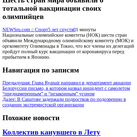
тотальной вакцинации своих
олимпийцев
NEWSru.com :: Спорт
5 лет спустя
0
1 минуты
Национальные олимпийские комитеты (НОК) шести стран
объявили Международному олимпийскому комитету (МОК) и
оргкомитету Олимпиады в Токио, что все члены их делегаций
пройдут полный курс вакцинации от коронавируса перед
прибытием в Японию.
Навигация по записям
Предыдущая:
Глава Ryanair направил в департамент авиации
Белоруссии письмо, в котором назвал инцидент с самолетом
“преднамеренным” и “незаконным” угоном
Далее:
В Саратове задержали подростков по подозрению в
создании экстремистской организации
Похожие новости
Коллектив канувшего в Лету