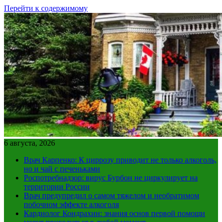
Перейти к содержимому
6 августа, 2026
Врач Карпенко: К циррозу приводит не только алкоголь,
но и чай с печеньками
Роспотребнадзор: вирус Бурбон не циркулирует на
территории России
Врач предупредил о самом тяжелом и необратимом
побочном эффекте алкоголя
Кардиолог Кондрахин: знания основ первой помощи