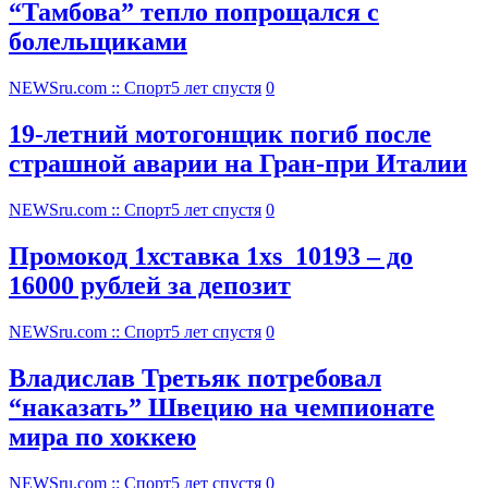
“Тамбова” тепло попрощался с
болельщиками
NEWSru.com :: Спорт
5 лет спустя
0
19-летний мотогонщик погиб после
страшной аварии на Гран-при Италии
NEWSru.com :: Спорт
5 лет спустя
0
Промокод 1хставка 1xs_10193 – до
16000 рублей за депозит
NEWSru.com :: Спорт
5 лет спустя
0
Владислав Третьяк потребовал
“наказать” Швецию на чемпионате
мира по хоккею
NEWSru.com :: Спорт
5 лет спустя
0