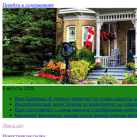
Перейти к содержимому
6 августа, 2026
Врач Карпенко: К циррозу приводит не только алкоголь, 
Роспотребнадзор: вирус Бурбон не циркулирует на терри
Врач предупредил о самом тяжелом и необратимом побоч
Кардиолог Кондрахин: знания основ первой помощи мог
Дом и сад
Новостная рассылка