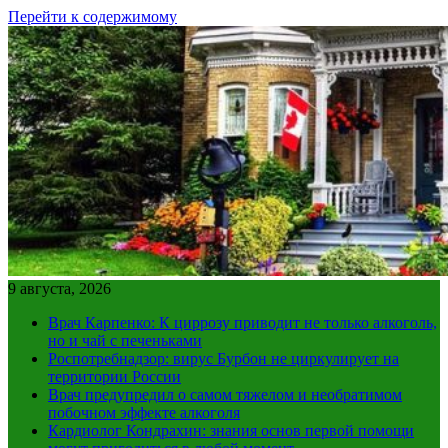
Перейти к содержимому
9 августа, 2026
Врач Карпенко: К циррозу приводит не только алкоголь,
но и чай с печеньками
Роспотребнадзор: вирус Бурбон не циркулирует на
территории России
Врач предупредил о самом тяжелом и необратимом
побочном эффекте алкоголя
Кардиолог Кондрахин: знания основ первой помощи