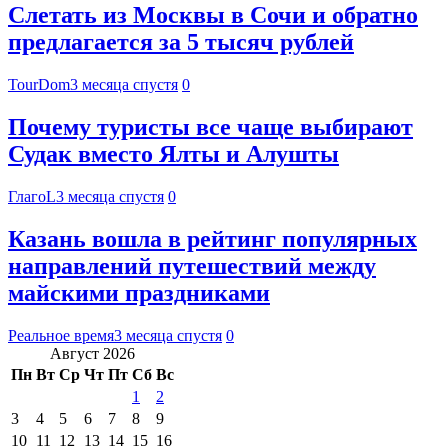
Слетать из Москвы в Сочи и обратно
предлагается за 5 тысяч рублей
TourDom
3 месяца спустя
0
Почему туристы все чаще выбирают
Судак вместо Ялты и Алушты
ГлагоL
3 месяца спустя
0
Казань вошла в рейтинг популярных
направлений путешествий между
майскими праздниками
Реальное время
3 месяца спустя
0
Август 2026
Пн
Вт
Ср
Чт
Пт
Сб
Вс
1
2
3
4
5
6
7
8
9
10
11
12
13
14
15
16